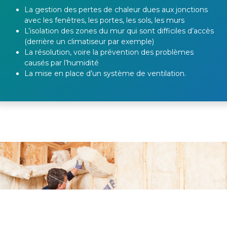
La gestion des pertes de chaleur dues aux
jonctions
avec les fenêtres, les portes, les sols, les murs
L’isolation des zones du mur qui sont
difficiles d’accès
(derrière un climatiseur par exemple)
La résolution, voire la prévention des problèmes
causés par l’
humidité
La mise en place d’un système de
ventilation
.