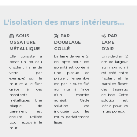
L'isolation des murs intérieurs...
SOUS
PAR
PAR
OSSATURE
DOUBLAGE
LAME
MÉTALLIQUE
COLLÉ
D'AIR
Elle consiste à
La laine de verre (si
Un vide d’air (2
poser un rouleau
on opte pour cet
cm de largeur
d’isolant (
laine de
isolant) est collée à
au maximum)
verre
par
une plaque de
est créé entre
exemple) sur le
plâtre ; l’ensemble
l’isolant et la
mur et à le fixer
est par la suite fixé
paroi en fixant
grâce à des
au mur à l’aide
des tasseaux
montants
d’un mortier
de bois. Cette
métalliques
. Une
adhésif. Cette
solution est
plaque de
solution est
idéale pour les
parement est
indiquée pour les
murs poreux.
ensuite utilisée
murs parfaitement
pour recouvrir le
lisses
mur