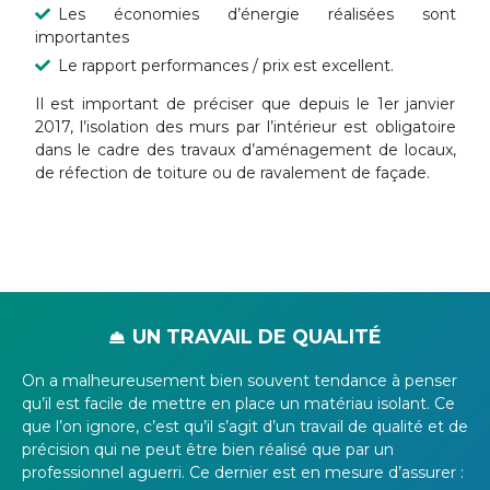
Les
économies d’énergie
réalisées sont
importantes
Le rapport performances / prix est excellent.
Il est important de préciser que depuis le 1er janvier
2017, l’isolation des murs par l’intérieur est
obligatoire
dans le cadre des travaux d’aménagement de locaux,
de réfection de toiture ou de ravalement de façade.
UN TRAVAIL DE QUALITÉ
On a malheureusement bien souvent tendance à penser
qu’il est facile de
mettre en place un matériau isolant
. Ce
que l’on ignore, c’est qu’il s’agit d’un travail de qualité et de
précision qui ne peut être bien réalisé que par un
professionnel aguerri. Ce dernier est en mesure d’assurer :